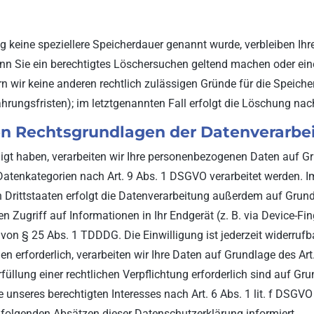
g keine speziellere Speicherdauer genannt wurde, verbleiben Ih
enn Sie ein berechtigtes Löschersuchen geltend machen oder ein
ern wir keine anderen rechtlich zulässigen Gründe für die Spei
ahrungsfristen); im letztgenannten Fall erfolgt die Löschung nach
n Rechtsgrundlagen der Datenverarbei
ligt haben, verarbeiten wir Ihre personenbezogenen Daten auf Gr
 Datenkategorien nach Art. 9 Abs. 1 DSGVO verarbeitet werden. Im
Drittstaaten erfolgt die Datenverarbeitung außerdem auf Grundl
n Zugriff auf Informationen in Ihr Endgerät (z. B. via Device-Fing
on § 25 Abs. 1 TDDDG. Die Einwilligung ist jederzeit widerrufba
erforderlich, verarbeiten wir Ihre Daten auf Grundlage des Art.
rfüllung einer rechtlichen Verpflichtung erforderlich sind auf Gru
nseres berechtigten Interesses nach Art. 6 Abs. 1 lit. f DSGVO e
 folgenden Absätzen dieser Datenschutzerklärung informiert.