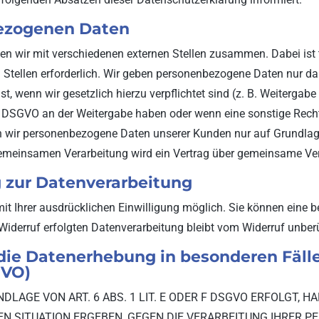
ezogenen Daten
en wir mit verschiedenen externen Stellen zusammen. Dabei ist 
tellen erforderlich. Wir geben personenbezogene Daten nur dan
st, wenn wir gesetzlich hierzu verpflichtet sind (z. B. Weiterga
it. f DSGVO an der Weitergabe haben oder wenn eine sonstige Rec
n wir personenbezogene Daten unserer Kunden nur auf Grundlage
r gemeinsamen Verarbeitung wird ein Vertrag über gemeinsame Ve
g zur Datenverarbeitung
 Ihrer ausdrücklichen Einwilligung möglich. Sie können eine bere
Widerruf erfolgten Datenverarbeitung bleibt vom Widerruf unberü
die Datenerhebung in besonderen Fäll
GVO)
AGE VON ART. 6 ABS. 1 LIT. E ODER F DSGVO ERFOLGT, HA
REN SITUATION ERGEBEN, GEGEN DIE VERARBEITUNG IHRER